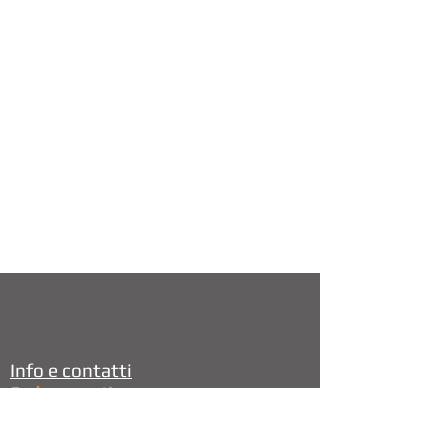
Info e contatti
Sede operativa
:
Giugliano in Campania (Na)
U
ffici
: Via Labriola 16